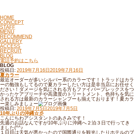
HOME
CONCEPT
STAFF
MENU
RECOMMEND
GALLERY
ACCESS
RECRUIT
BLOG
電話予約はこちら
BLOG
投稿日:
2019年7月16日
2019年7月16日
夏カラー
最近オーダーが多いシルバー系のカラーです！トラッドはカラ
ーの勉強もしてるので夏カラーしたい方は是非当店にお任せく
ださい！ダメージを気にされる方もファイバープレックスをつ
かったケアブリーチや高濃度のトリートメント、色持ちを気に
される方は最新のカラーシャンプーも揃えております！夏カラ
ー楽しみましょー
投稿日:
2019年7月5日
2019年7月5日
10年ぶりの沖縄☆彡
こんにちわアシスタントのあさみです！
先週のお話なんですが10年ぶりに沖縄へ２泊３日で行ってき
ました(^^♪
１日目は天気が悪かったので国際通りを観光したりホテルのプ