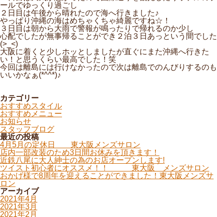
ールでゆっくり過ごし
２日目は午後から晴れたので海へ行きました♪
やっぱり沖縄の海はめちゃくちゃ綺麗ですね☆！
３日目は朝から大雨で警報が鳴ったりで帰れるのか少し
心配でしたが無事帰ることができ２泊３日あっという間でした
(>_<)
大阪に着くと少しホッとしましたが直ぐにまた沖縄へ行きた
い！と思うくらい最高でした！笑
今回は離島には行けなかったので次は離島でのんびりするのも
いいかなぁ(*^^*)♪
カテゴリー
おすすめスタイル
おすすめメニュー
お知らせ
スタッフブログ
最近の投稿
4月5月の定休日 東大阪メンズサロン
店内一部改装のため3日間お休みを頂きます！
近鉄八尾に大人紳士の為のお店オープンします!
ツイスト初心者にオススメ！！ 東大阪 メンズサロン
おかげ様で8周年を迎えることができました！東大阪メンズサ
ロン
アーカイブ
2021年4月
2021年3月
2021年2月